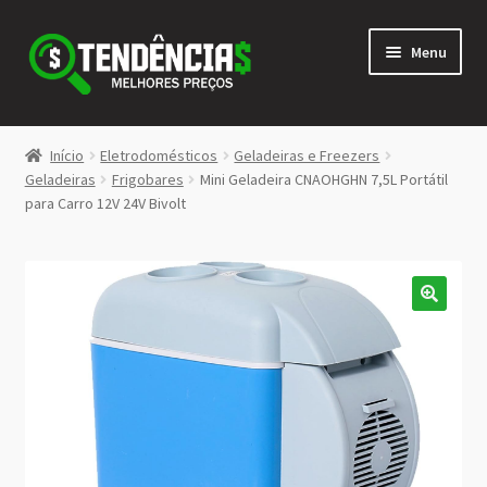
Pular
Pular
Menu
para
para
navegação
o
conteúdo
LOJA
Início
Eletrodomésticos
Geladeiras e Freezers
Expandi
Geladeiras
Frigobares
Mini Geladeira CNAOHGHN 7,5L Portátil
<>
para Carro 12V 24V Bivolt
menu
descen