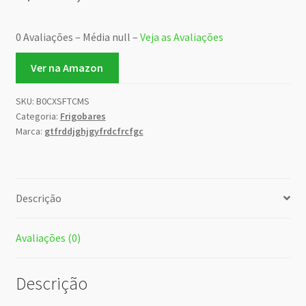
0 Avaliações – Média null –
Veja as Avaliações
Ver na Amazon
SKU:
B0CXSFTCMS
Categoria:
Frigobares
Marca:
gtfrddjghjgyfrdcfrcfgc
Descrição
Avaliações (0)
Descrição