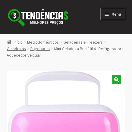
Pular
Pular
Menu
para
para
navegação
o
conteúdo
LOJA
Início
Eletrodomésticos
Geladeiras e Freezers
Expandi
Geladeiras
Frigobares
Mini Geladeira Portátil 4L Refrigerador e
<>
Aquecedor Veicular
menu
descen