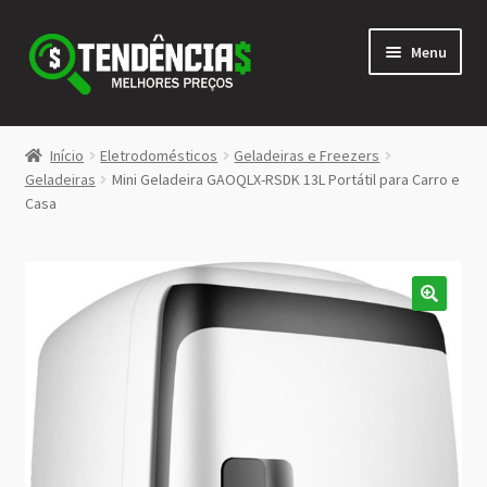
Pular
Pular
Menu
para
para
navegação
o
conteúdo
LOJA
Início
Eletrodomésticos
Geladeiras e Freezers
Expandi
Geladeiras
Mini Geladeira GAOQLX-RSDK 13L Portátil para Carro e
<>
Casa
menu
descen