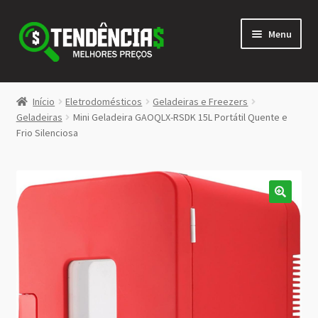
Pular
Pular
Menu
para
para
navegação
o
conteúdo
LOJA
Início
Eletrodomésticos
Geladeiras e Freezers
Expandi
Geladeiras
Mini Geladeira GAOQLX-RSDK 15L Portátil Quente e
<>
Frio Silenciosa
menu
descen