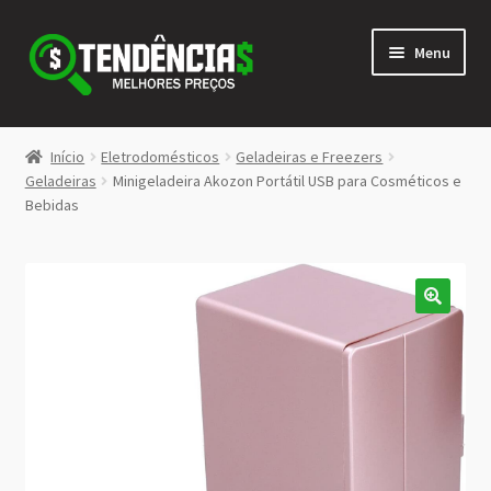
Pular
Pular
Menu
para
para
navegação
o
conteúdo
LOJA
Início
Eletrodomésticos
Geladeiras e Freezers
Expandi
Geladeiras
Minigeladeira Akozon Portátil USB para Cosméticos e
<>
Bebidas
menu
descen