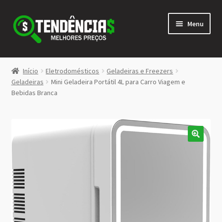
Pular
Pular
Menu
para
para
navegação
o
conteúdo
LOJA
Início
Eletrodomésticos
Geladeiras e Freezers
Expandi
Geladeiras
Mini Geladeira Portátil 4L para Carro Viagem e
<>
Bebidas Branca
menu
descen