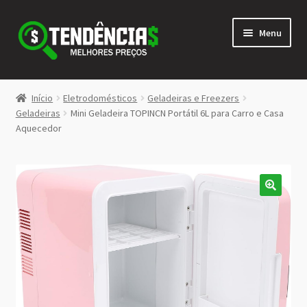
Pular
Pular
Menu
para
para
navegação
o
conteúdo
LOJA
Início
Eletrodomésticos
Geladeiras e Freezers
Expandi
Geladeiras
Mini Geladeira TOPINCN Portátil 6L para Carro e Casa
<>
Aquecedor
menu
descen