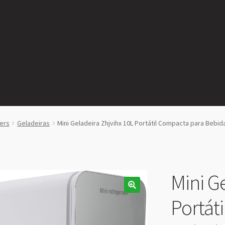
ers
Geladeiras
Mini Geladeira Zhjvihx 10L Portátil Compacta para Bebid
Mini G
Portát