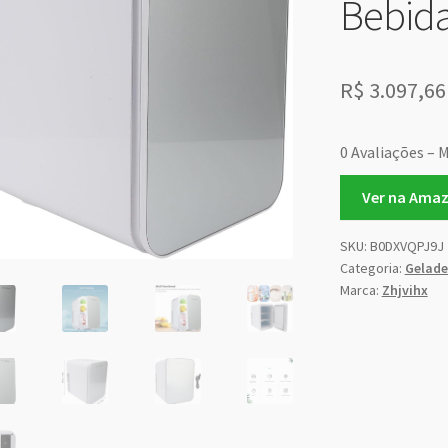
Bebid
R$
3.097,66
0 Avaliações – M
Ver na Ama
SKU:
B0DXVQPJ9J
Categoria:
Gelade
Marca:
Zhjvihx