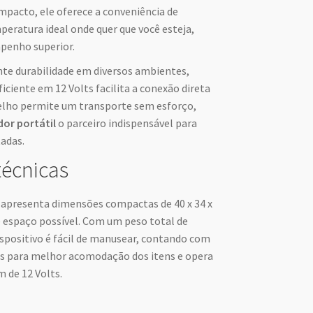
pacto, ele oferece a conveniência de
eratura ideal onde quer que você esteja,
penho superior.
te durabilidade em diversos ambientes,
ciente em 12 Volts facilita a conexão direta
relho permite um transporte sem esforço,
dor portátil
o parceiro indispensável para
tadas.
técnicas
apresenta dimensões compactas de 40 x 34 x
 espaço possível. Com um peso total de
ispositivo é fácil de manusear, contando com
ros para melhor acomodação dos itens e opera
 de 12 Volts.