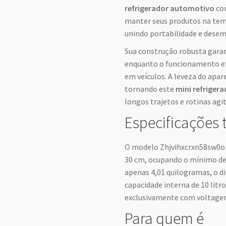
refrigerador automotivo
com
manter seus produtos na temp
unindo portabilidade e desem
Sua construção robusta garan
enquanto o funcionamento efi
em veículos. A leveza do apa
tornando este
mini refrigera
longos trajetos e rotinas agi
Especificações 
O modelo Zhjvihxcrxn58sw0o 
30 cm, ocupando o mínimo de
apenas 4,01 quilogramas, o d
capacidade interna de 10 lit
exclusivamente com voltagem
Para quem é