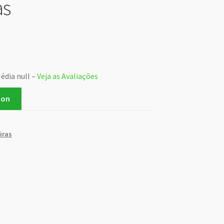
as
édia null –
Veja as Avaliações
zon
iras