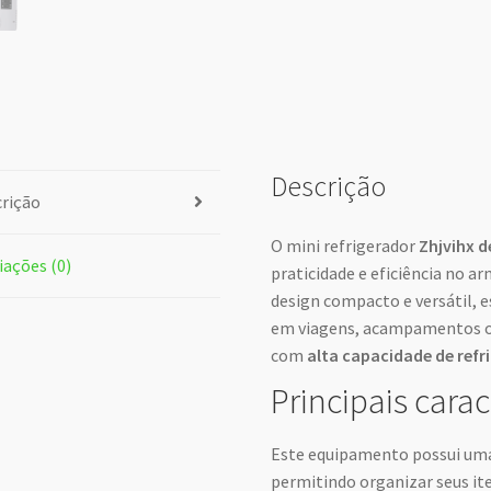
Descrição
rição
O mini refrigerador
Zhjvihx de
iações (0)
praticidade e eficiência no 
design compacto e versátil, 
em viagens, acampamentos ou
com
alta capacidade de refr
Principais carac
Este equipamento possui uma 
permitindo organizar seus ite