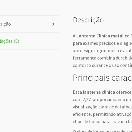
Descrição
rição
A
Lanterna Clínica metálica R
iações (0)
para exames precisos e diag
um design ergonômico e acab
ferramenta combina durabil
conforto durante o uso contínu
Principais carac
Esta
lanterna clínica
oferece
com 2,2V, proporcionando uma
visualização clara de detalhe
eficiente, permitindo ativaçõ
clipe de bolso para travar a l
O clipe de bolso integrado s