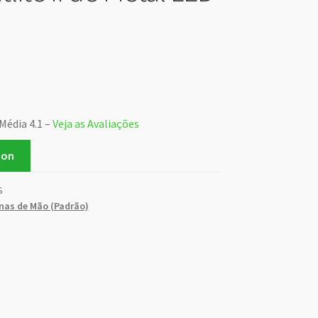
Média 4.1 –
Veja as Avaliações
zon
S
nas de Mão (Padrão)