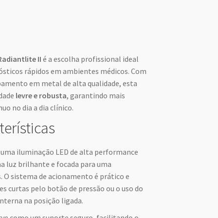
adiantlite II
é a escolha profissional ideal
nósticos rápidos em ambientes médicos. Com
amento em metal de alta qualidade, esta
idade
levre e robusta
, garantindo mais
o no dia a dia clínico.
terísticas
 uma iluminação LED de alta performance
 luz brilhante e focada para uma
s. O sistema de acionamento é prático e
es curtas pelo botão de pressão ou o uso do
anterna na posição ligada.
erve como um suporte seguro, facilitando o