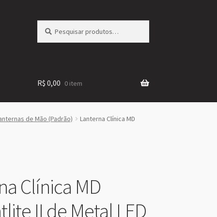
Pesquisar
Pesquisar
por:
R$
0,00
0 item
anternas de Mão (Padrão)
Lanterna Clínica MD
na Clínica MD
lite II de Metal LED