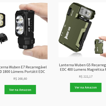
Lanterna Wuben G5 Recarreg
terna Wuben E7 Recarregável
EDC 400 Lumens Magnética
D 1800 Lúmens Portátil EDC
R$
222,17
R$
268,60
Ver na Amazon
Ver na Amazon