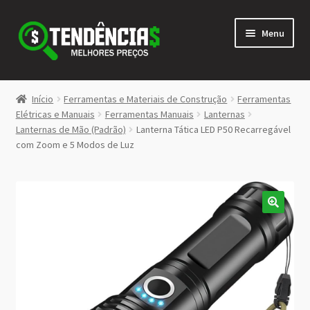
Pular
Pular
Menu
para
para
navegação
o
conteúdo
LOJA
Início
Ferramentas e Materiais de Construção
Ferramentas
Expandi
Elétricas e Manuais
Ferramentas Manuais
Lanternas
<>
Lanternas de Mão (Padrão)
Lanterna Tática LED P50 Recarregável
menu
com Zoom e 5 Modos de Luz
descen