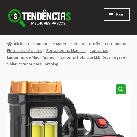
Pular
Pular
Menu
para
para
navegação
o
conteúdo
LOJA
Início
Ferramentas e Materiais de Construção
Ferramentas
Expandi
Elétricas e Manuais
Ferramentas Manuais
Lanternas
<>
Lanternas de Mão (Padrão)
Lanterna Holofote LED Recarregável
menu
Solar Potente para Camping
descen