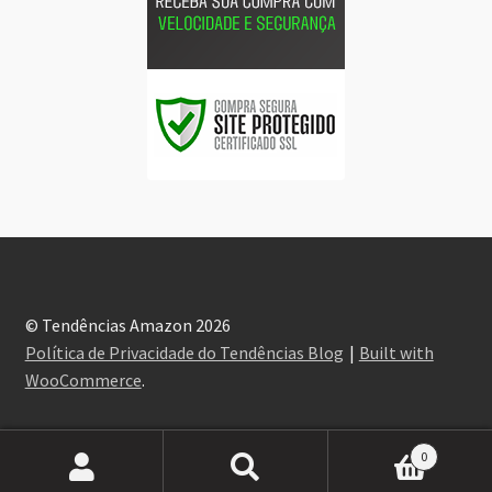
© Tendências Amazon 2026
Política de Privacidade do Tendências Blog
Built with
WooCommerce
.
0
Pesquisar
Pesquisar