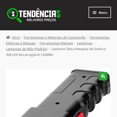
Pular
Pular
Menu
para
para
navegação
o
conteúdo
LOJA
Início
Ferramentas e Materiais de Construção
Ferramentas
Expandi
Elétricas e Manuais
Ferramentas Manuais
Lanternas
<>
Lanternas de Mão (Padrão)
Lanterna Tática Maquina de Defesa
menu
928 LED Recarregável 12000lm
descen