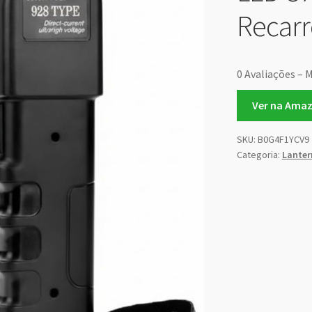
Recarr
0 Avaliações – M
Ver na Ama
SKU:
B0G4F1YCV9
Categoria:
Lanter