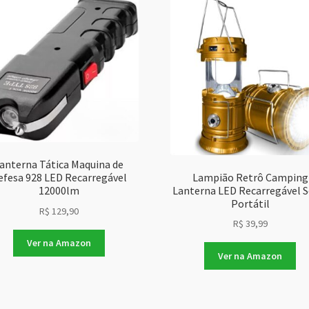
anterna Tática Maquina de
Lampião Retrô Camping
efesa 928 LED Recarregável
Lanterna LED Recarregável S
12000lm
Portátil
R$
129,90
R$
39,99
Ver na Amazon
Ver na Amazon