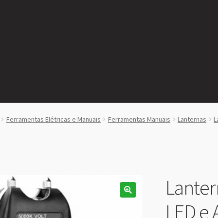
Ferramentas Elétricas e Manuais
Ferramentas Manuais
Lanternas
L
Lanter
LED e 