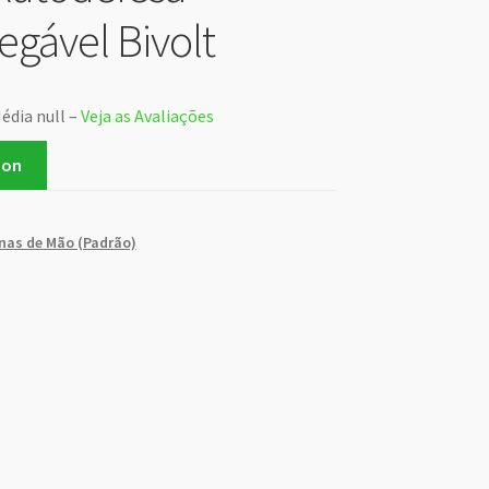
egável Bivolt
édia null –
Veja as Avaliações
zon
nas de Mão (Padrão)