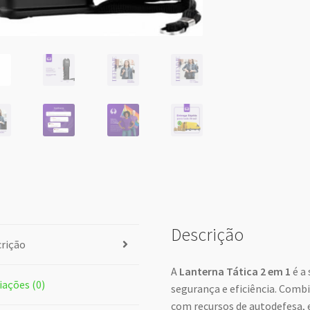
Descrição
rição
A
Lanterna Tática 2 em 1
é a
iações (0)
segurança e eficiência. Comb
com recursos de autodefesa, 