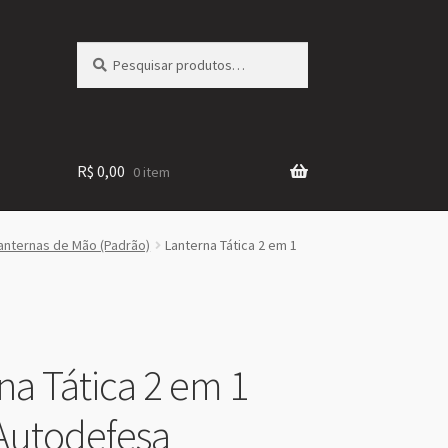
Pesquisar
Pesquisar
por:
R$
0,00
0 item
anternas de Mão (Padrão)
Lanterna Tática 2 em 1
na Tática 2 em 1
Autodefesa