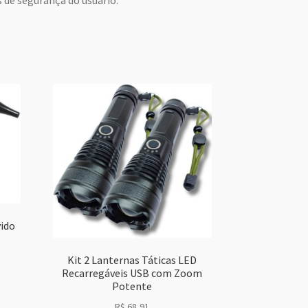
 de segurança do usuário.
ido
Kit 2 Lanternas Táticas LED
Recarregáveis USB com Zoom
Potente
R$
68,91