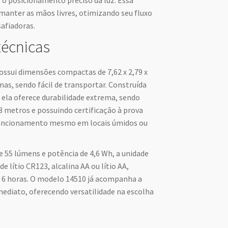
do o posicionamento preciso da luz. Essa
anter as mãos livres, otimizando seu fluxo
afiadoras.
técnicas
ossui dimensões compactas de 7,62 x 2,79 x
as, sendo fácil de transportar. Construída
, ela oferece durabilidade extrema, sendo
3 metros e possuindo certificação à prova
 funcionamento mesmo em locais úmidos ou
55 lúmens e potência de 4,6 Wh, a unidade
 lítio CR123, alcalina AA ou lítio AA,
 6 horas. O modelo 14510 já acompanha a
mediato, oferecendo versatilidade na escolha