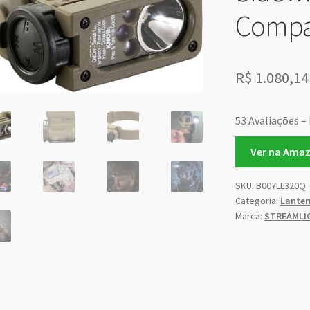
Compa
R$
1.080,14
53 Avaliações – 
Ver na Ama
SKU:
B007LL320Q
Categoria:
Lanter
Marca:
STREAMLI