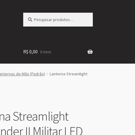
Pesquisar
Pesquisar
por:
R$
0,00
0 item
anternas de Mão (Padrão)
Lanterna Streamlight
na Streamlight
der II Militar LED