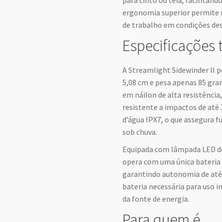
para cinto ou teia, facilitan
ergonomia superior permite m
de trabalho em condições des
Especificações 
A Streamlight Sidewinder II p
5,08 cm e pesa apenas 85 gram
em náilon de alta resistência
resistente a impactos de até 
d’água IPX7, o que assegura
sob chuva.
Equipada com lâmpada LED de 
opera com uma única bateria de
garantindo autonomia de até
bateria necessária para uso i
da fonte de energia.
Para quem é