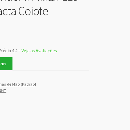
cta Coiote
Média 4.4 –
Veja as Avaliações
zon
nas de Mão (Padrão)
GHT