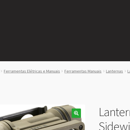
Ferramentas Elétricas e Manuais
Ferramentas Manuais
Lanternas
L
Lanter
Sidewin