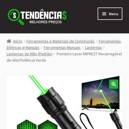
Pular
Pular
Menu
para
para
navegação
o
conteúdo
LOJA
Início
Ferramentas e Materiais de Construção
Ferramentas
Expandi
Elétricas e Manuais
Ferramentas Manuais
Lanternas
<>
Lanternas de Mão (Padrão)
Ponteiro Laser MIPREZT Recarregável
menu
de Alta Potência Verde
descen