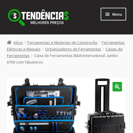
Pular
Pular
Menu
para
para
navegação
o
conteúdo
LOJA
Início
Ferramentas e Materiais de Construção
Ferramentas
Expandi
Elétricas e Manuais
Organizadores de Ferramentas
Caixas de
<>
Ferramentas
Caixa de Ferramentas B&W International Jumbo
menu
6700 com Tabuleiros
descen