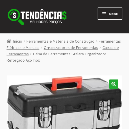
Pular
Pular
Menu
para
para
navegação
o
conteúdo
LOJA
Início
Ferramentas e Materiais de Construção
Ferramentas
Expandi
Elétricas e Manuais
Organizadores de Ferramentas
Caixas de
<>
Ferramentas
Caixa de Ferramentas Gralara Organizador
menu
Reforçado Aço Inox
descen