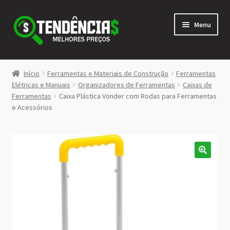
Pular
Pular
Menu
para
para
navegação
o
conteúdo
LOJA
Início
Ferramentas e Materiais de Construção
Ferramentas
Expandi
Elétricas e Manuais
Organizadores de Ferramentas
Caixas de
<>
Ferramentas
Caixa Plástica Vonder com Rodas para Ferramentas
menu
e Acessórios
descen