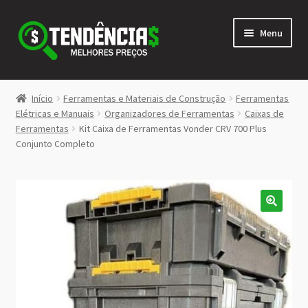
Pular
Pular
Menu
para
para
navegação
o
conteúdo
LOJA
Início
Ferramentas e Materiais de Construção
Ferramentas
Expandi
Elétricas e Manuais
Organizadores de Ferramentas
Caixas de
<>
Ferramentas
Kit Caixa de Ferramentas Vonder CRV 700 Plus
menu
Conjunto Completo
descen