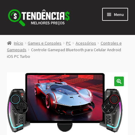
Pular
Pular
Menu
para
para
navegação
o
conteúdo
LOJA
Início
Games e Consoles
PC
Acessórios
Controles e
Expandi
Gamepads
Controle Gamepad Bluetooth para Celular Android
<>
iOS PC Turbo
menu
descen