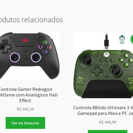
odutos relacionados
Controle Gamer Redragon
kflame com Analógicos Hall
Effect
Controle 8Bitdo Ultimate 3
R$
302,34
Gamepad para Xbox e PC J
R$
449,99
Ver na Amazon