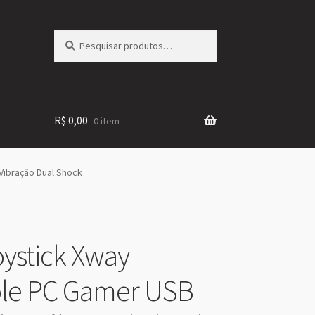
Pesquisar
Pesquisar
por:
R$
0,00
0 item
Vibração Dual Shock
oystick Xway
ole PC Gamer USB