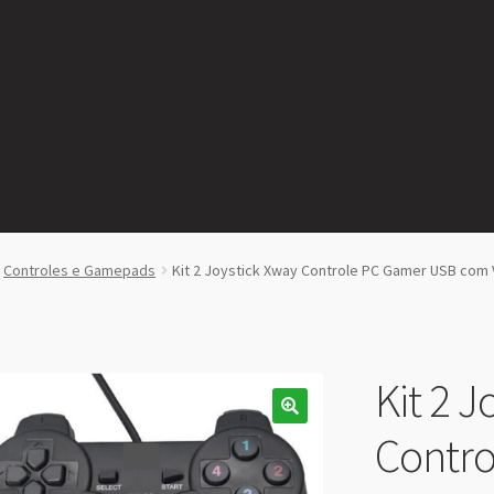
Controles e Gamepads
Kit 2 Joystick Xway Controle PC Gamer USB com 
Kit 2 J
Contr