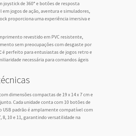
om joystick de 360° e botões de resposta
l em jogos de ação, aventura e simuladores,
ock proporciona uma experiência imersiva e
primento revestido em PVC resistente,
vimento sem preocupações com desgaste por
C
é perfeito para entusiastas de jogos retro e
iliaridade necessária para comandos ágeis
técnicas
 com dimensões compactas de 19 x 14 x 7 cm e
njunto. Cada unidade conta com 10 botões de
exão USB padrão é amplamente compatível com
, 8, 10 e 11, garantindo versatilidade na