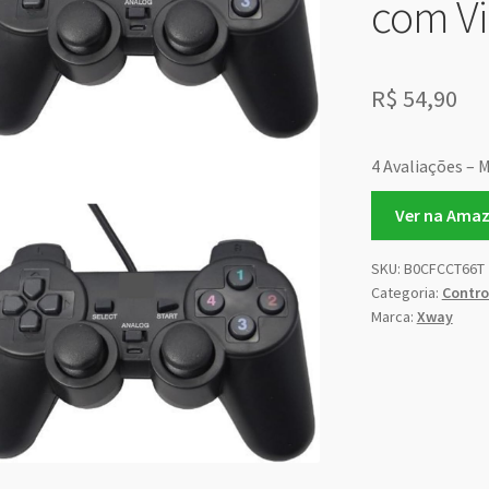
com Vi
R$
54,90
4 Avaliações – M
Ver na Ama
SKU:
B0CFCCT66T
Categoria:
Contro
Marca:
Xway