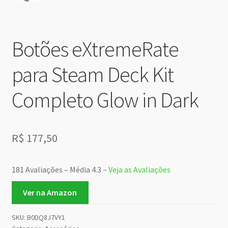
Botões eXtremeRate
para Steam Deck Kit
Completo Glow in Dark
R$
177,50
181 Avaliações – Média 4.3 –
Veja as Avaliações
Ver na Amazon
SKU:
B0DQ8J7VY1