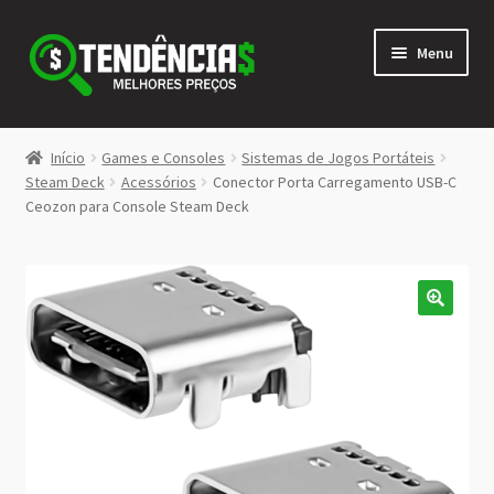
Pular
Pular
Menu
para
para
navegação
o
conteúdo
LOJA
Início
Games e Consoles
Sistemas de Jogos Portáteis
Expandi
Steam Deck
Acessórios
Conector Porta Carregamento USB-C
<>
Ceozon para Console Steam Deck
menu
descen