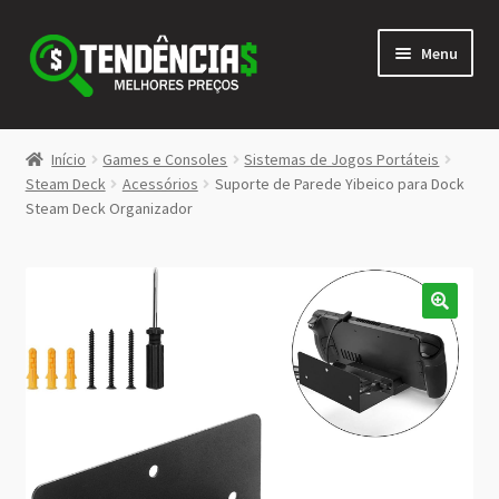
Pular
Pular
Menu
para
para
navegação
o
conteúdo
LOJA
Início
Games e Consoles
Sistemas de Jogos Portáteis
Expandi
Steam Deck
Acessórios
Suporte de Parede Yibeico para Dock
<>
Steam Deck Organizador
menu
descen