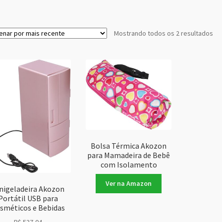
Cla
Mostrando todos os 2 resultados
po
ma
re
Bolsa Térmica Akozon
para Mamadeira de Bebê
com Isolamento
Ver na Amazon
nigeladeira Akozon
Portátil USB para
sméticos e Bebidas