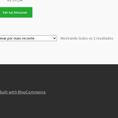
R$
537,04
Ver na Amazon
Cla
Mostrando todos os 2 resultados
po
ma
re
Built with WooCommerce
.