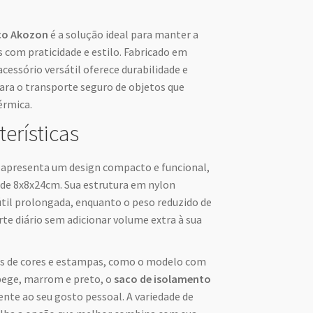
co Akozon
é a solução ideal para manter a
 com praticidade e estilo. Fabricado em
acessório versátil oferece durabilidade e
para o transporte seguro de objetos que
érmica.
terísticas
apresenta um design compacto e funcional,
e 8x8x24cm. Sua estrutura em nylon
útil prolongada, enquanto o peso reduzido de
rte diário sem adicionar volume extra à sua
es de cores e estampas, como o modelo com
bege, marrom e preto, o
saco de isolamento
nte ao seu gosto pessoal. A variedade de