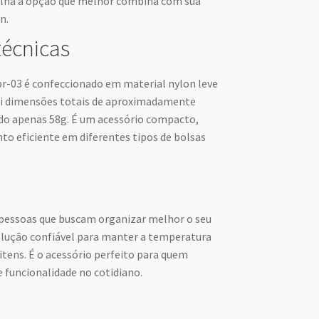
colha a opção que melhor combina com sua
n.
técnicas
03 é confeccionado em material nylon leve
sui dimensões totais de aproximadamente
ando apenas 58g. É um acessório compacto,
o eficiente em diferentes tipos de bolsas
 pessoas que buscam organizar melhor o seu
solução confiável para manter a temperatura
itens. É o acessório perfeito para quem
e funcionalidade no cotidiano.