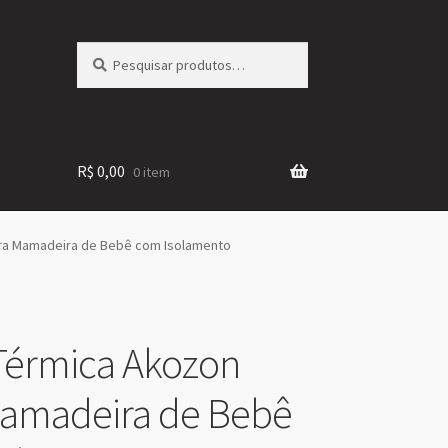
Pesquisar
Pesquisar
por:
R$
0,00
0 item
ara Mamadeira de Bebê com Isolamento
Térmica Akozon
Mamadeira de Bebê