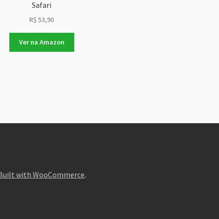
Safari
R$
53,90
Ver na Amazon
Built with WooCommerce
.