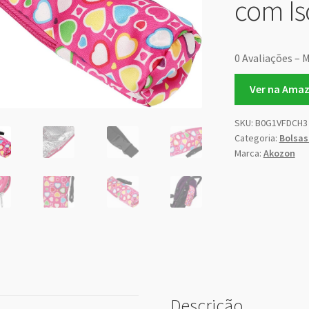
com I
0 Avaliações – M
Ver na Ama
SKU:
B0G1VFDCH3
Categoria:
Bolsas
Marca:
Akozon
Descrição