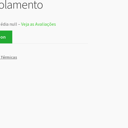
solamento
édia null –
Veja as Avaliações
zon
 Térmicas