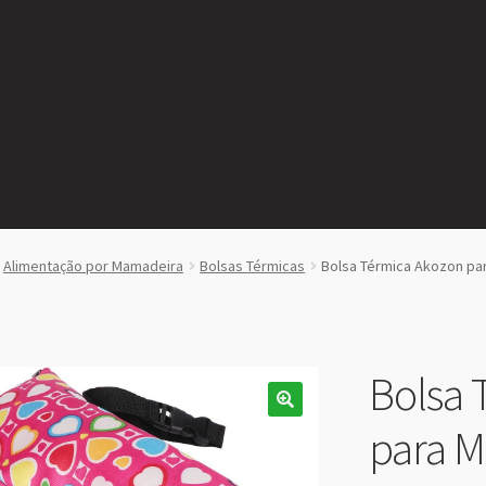
Alimentação por Mamadeira
Bolsas Térmicas
Bolsa Térmica Akozon p
Bolsa 
para 