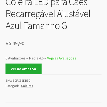
Coleira LED para Cães
Recarregável Ajustável
Azul Tamanho G
R$
49,90
6 Avaliações – Média 4.6 –
Veja as Avaliações
Ver na Amazon
SKU:
B0FC32KB52
Categoria:
Coleiras