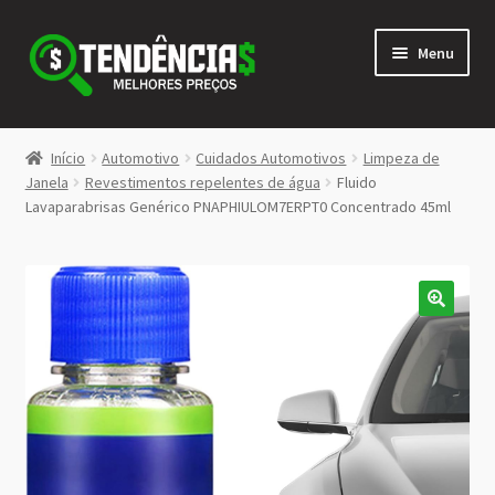
Pular
Pular
Menu
para
para
navegação
o
conteúdo
LOJA
Início
Automotivo
Cuidados Automotivos
Limpeza de
Expandi
Janela
Revestimentos repelentes de água
Fluido
<>
Lavaparabrisas Genérico PNAPHIULOM7ERPT0 Concentrado 45ml
menu
descen