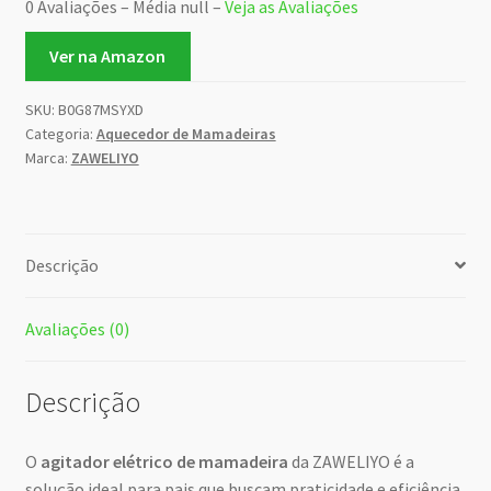
0 Avaliações – Média null –
Veja as Avaliações
Ver na Amazon
SKU:
B0G87MSYXD
Categoria:
Aquecedor de Mamadeiras
Marca:
ZAWELIYO
Descrição
Avaliações (0)
Descrição
O
agitador elétrico de mamadeira
da ZAWELIYO é a
solução ideal para pais que buscam praticidade e eficiência