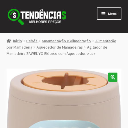
Pular
Pular
Menu
para
para
navegação
o
conteúdo
LOJA
Início
Bebês
Amamentação e Alimentação
Alimentação
Expandi
por Mamadeira
Aquecedor de Mamadeiras
Agitador de
<>
Mamadeira ZAWELIYO Elétrico com Aquecedor e Luz
menu
descen