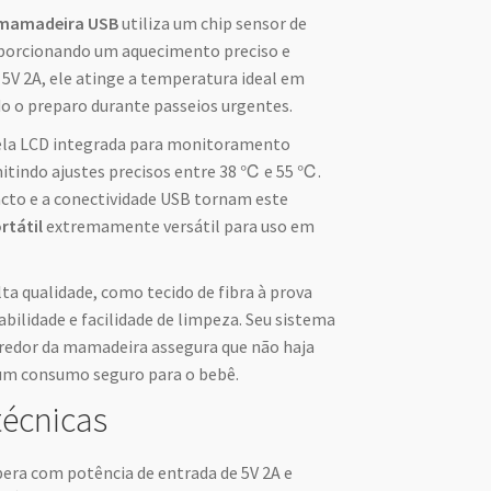
 mamadeira USB
utiliza um chip sensor de
porcionando um aquecimento preciso e
5V 2A, ele atinge a temperatura ideal em
do o preparo durante passeios urgentes.
ela LCD integrada para monitoramento
tindo ajustes precisos entre 38 ℃ e 55 ℃.
cto e a conectividade USB tornam este
rtátil
extremamente versátil para uso em
ta qualidade, como tecido de fibra à prova
abilidade e facilidade de limpeza. Seu sistema
redor da mamadeira assegura que não haja
um consumo seguro para o bebê.
técnicas
ra com potência de entrada de 5V 2A e