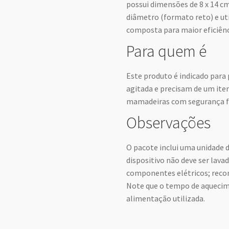
possui dimensões de 8 x 14 c
diâmetro (formato reto) e u
composta para maior eficiênc
Para quem é
Este produto é indicado para
agitada e precisam de um ite
mamadeiras com segurança fo
Observações
O pacote inclui uma unidade 
dispositivo não deve ser lav
componentes elétricos; reco
Note que o tempo de aquecim
alimentação utilizada.