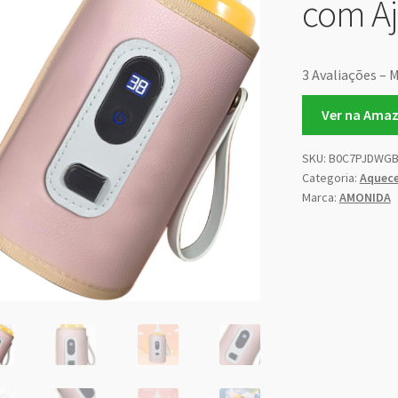
com Aj
3 Avaliações – 
Ver na Ama
SKU:
B0C7PJDWG
Categoria:
Aquece
Marca:
AMONIDA