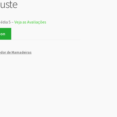
uste
Média 5 –
Veja as Avaliações
zon
B
dor de Mamadeiras