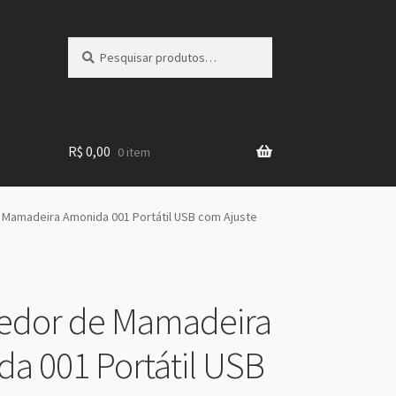
Pesquisar
Pesquisar
por:
R$
0,00
0 item
Mamadeira Amonida 001 Portátil USB com Ajuste
edor de Mamadeira
a 001 Portátil USB