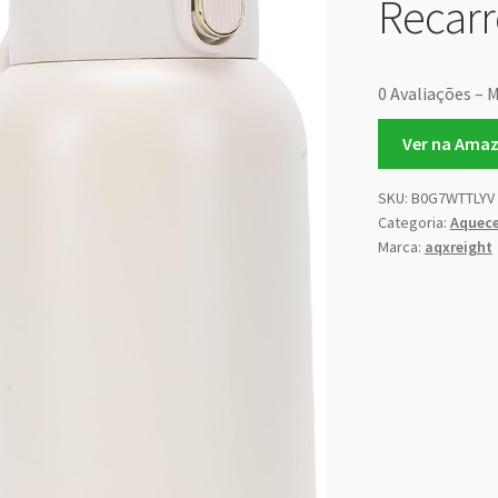
Recarr
0 Avaliações – M
Ver na Ama
SKU:
B0G7WTTLYV
Categoria:
Aquece
Marca:
aqxreight