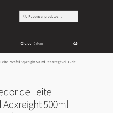
Pesquisar
Pesquisar
por:
R$
0,00
0 item
eite Portátil Aqxreight 500ml Recarregável Bivolt
dor de Leite
il Aqxreight 500ml