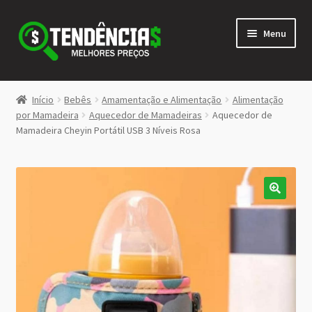
Pular
Pular
Menu
para
para
navegação
o
conteúdo
LOJA
Início
Bebês
Amamentação e Alimentação
Alimentação
Expandi
por Mamadeira
Aquecedor de Mamadeiras
Aquecedor de
<>
Mamadeira Cheyin Portátil USB 3 Níveis Rosa
menu
descen