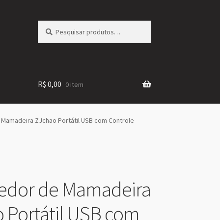
Pesquisar
Pesquisar
por:
R$
0,00
0 item
Mamadeira ZJchao Portátil USB com Controle
edor de Mamadeira
 Portátil USB com