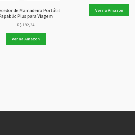
ecedor de Mamadeira Portátil
Ver na Amazon
Papablic Plus para Viagem
R$
192,24
Ver na Amazon