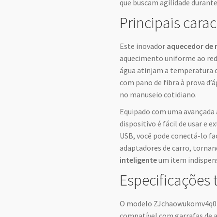
que buscam agilidade durante v
Principais carac
Este inovador
aquecedor de 
aquecimento uniforme ao redo
água atinjam a temperatura 
com pano de fibra à prova d’
no manuseio cotidiano.
Equipado com uma avançada 
dispositivo é fácil de usar e 
USB, você pode conectá-lo fa
adaptadores de carro, torna
inteligente
um item indispen
Especificações 
O modelo ZJchaowukomv4q01-
compatível com garrafas de a