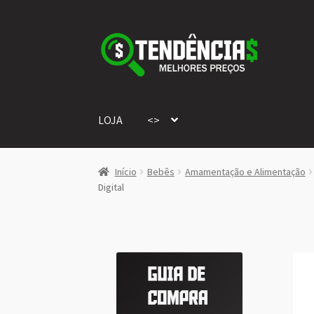
Pular
Pular
para
para
navegação
o
conteúdo
LOJA
<>
Início
Bebês
Amamentação e Alimentação
Digital