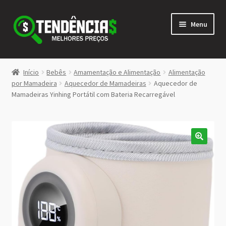
Pular
Pular
Menu
para
para
navegação
o
conteúdo
LOJA
Início
Bebês
Amamentação e Alimentação
Alimentação
Expandi
por Mamadeira
Aquecedor de Mamadeiras
Aquecedor de
<>
Mamadeiras Yinhing Portátil com Bateria Recarregável
menu
descen