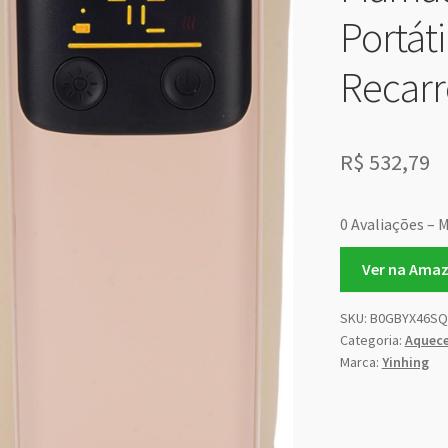
Portát
Recarr
R$
532,79
0 Avaliações – M
Ver na Ama
SKU:
B0GBYX46SQ
Categoria:
Aquece
Marca:
Yinhing