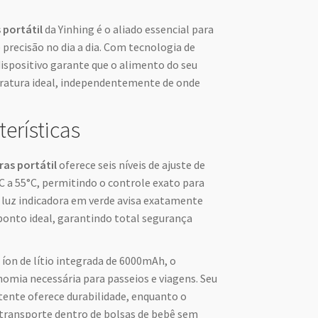
portátil
da Yinhing é o aliado essencial para
 precisão no dia a dia. Com tecnologia de
dispositivo garante que o alimento do seu
ratura ideal, independentemente de onde
terísticas
as portátil
oferece seis níveis de ajuste de
C a 55°C, permitindo o controle exato para
 A luz indicadora em verde avisa exatamente
ponto ideal, garantindo total segurança
íon de lítio integrada de 6000mAh, o
omia necessária para passeios e viagens. Seu
tente oferece durabilidade, enquanto o
transporte dentro de bolsas de bebê sem