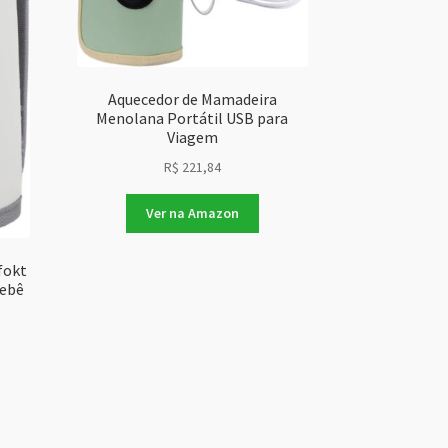
Aquecedor de Mamadeira
Menolana Portátil USB para
Viagem
R$
221,84
Ver na Amazon
fokt
Bebê