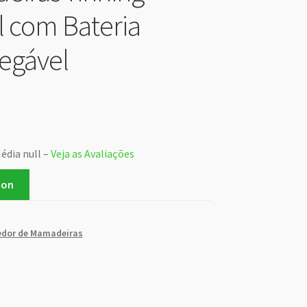
il com Bateria
egável
édia null –
Veja as Avaliações
zon
dor de Mamadeiras