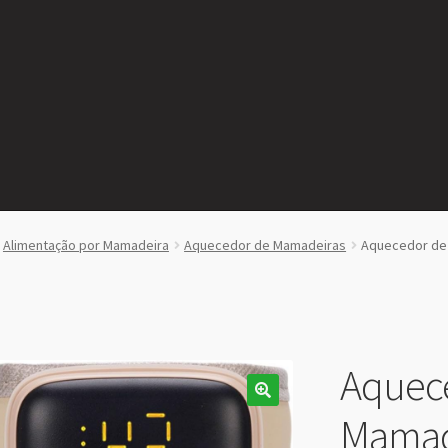
Alimentação por Mamadeira
Aquecedor de Mamadeiras
Aquecedor de 
Aquec
Mamade