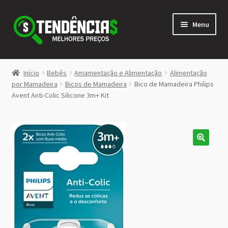
Pular
Pular
Menu
para
para
navegação
o
conteúdo
LOJA
Início
Bebês
Amamentação e Alimentação
Alimentação
Expandi
por Mamadeira
Bicos de Mamadeira
Bico de Mamadeira Philips
<>
Avent Anti-Colic Silicone 3m+ Kit
menu
descen