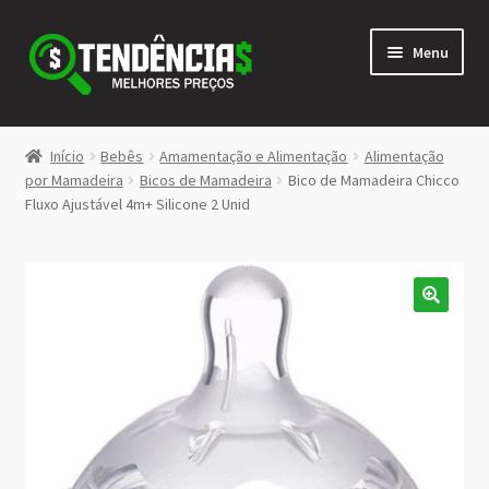
Pular
Pular
Menu
para
para
navegação
o
conteúdo
LOJA
Início
Bebês
Amamentação e Alimentação
Alimentação
Expandi
por Mamadeira
Bicos de Mamadeira
Bico de Mamadeira Chicco
<>
Fluxo Ajustável 4m+ Silicone 2 Unid
menu
descen