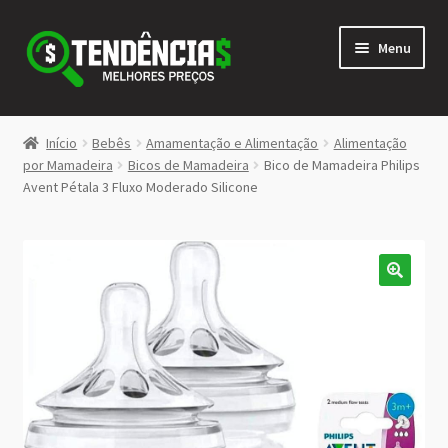
Pular
Pular
Menu
para
para
navegação
o
conteúdo
LOJA
Início
Bebês
Amamentação e Alimentação
Alimentação
Expandi
por Mamadeira
Bicos de Mamadeira
Bico de Mamadeira Philips
<>
Avent Pétala 3 Fluxo Moderado Silicone
menu
descen