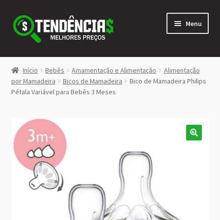
Pular
Pular
Menu
para
para
navegação
o
conteúdo
LOJA
Início
Bebês
Amamentação e Alimentação
Alimentação
Expandi
por Mamadeira
Bicos de Mamadeira
Bico de Mamadeira Philips
<>
Pétala Variável para Bebês 3 Meses
menu
descen