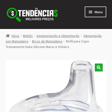
Pular
Pular
Menu
para
para
navegação
o
conteúdo
LOJA
Início
Bebês
Amamentação e Alimentação
Alimentação
Expandi
por Mamadeira
Bicos de Mamadeira
Refil para Copo
<>
Treinamento Kuka Silicone Macio e Atóxico
menu
descen