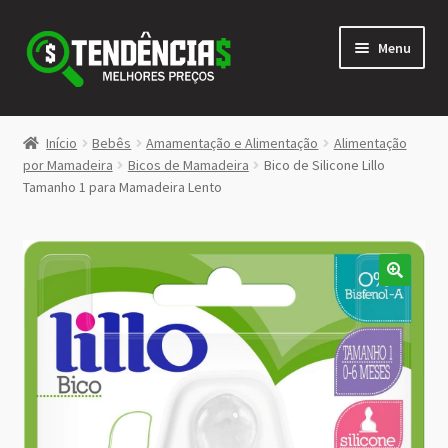
Pular
Pular
Menu
para
para
navegação
o
conteúdo
LOJA
Início
Bebês
Amamentação e Alimentação
Alimentação
Expandi
por Mamadeira
Bicos de Mamadeira
Bico de Silicone Lillo
<>
Tamanho 1 para Mamadeira Lento
menu
descen