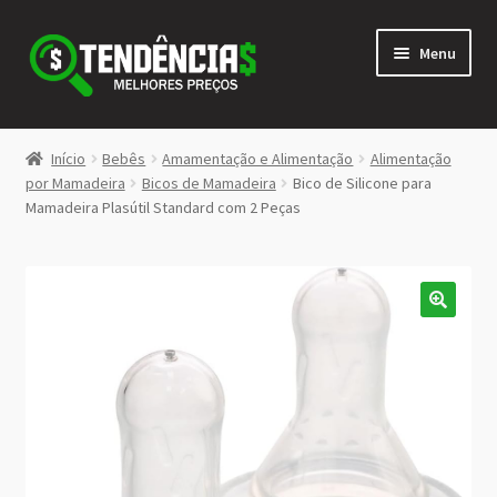
Pular
Pular
Menu
para
para
navegação
o
conteúdo
LOJA
Início
Bebês
Amamentação e Alimentação
Alimentação
Expandi
por Mamadeira
Bicos de Mamadeira
Bico de Silicone para
<>
Mamadeira Plasútil Standard com 2 Peças
menu
descen