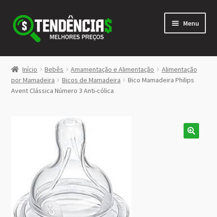
Pular
Pular
Menu
para
para
navegação
o
conteúdo
LOJA
Início
Bebês
Amamentação e Alimentação
Alimentação
Expandi
por Mamadeira
Bicos de Mamadeira
Bico Mamadeira Philips
<>
Avent Clássica Número 3 Anti-cólica
menu
descen