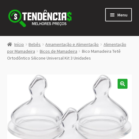
Pular
Pular
Menu
para
para
navegação
o
conteúdo
LOJA
Início
Bebês
Amamentação e Alimentação
Alimentação
Expandi
por Mamadeira
Bicos de Mamadeira
Bico Mamadeira Tetê
<>
Ortodôntico Silicone Universal Kit 3 Unidades
menu
descen