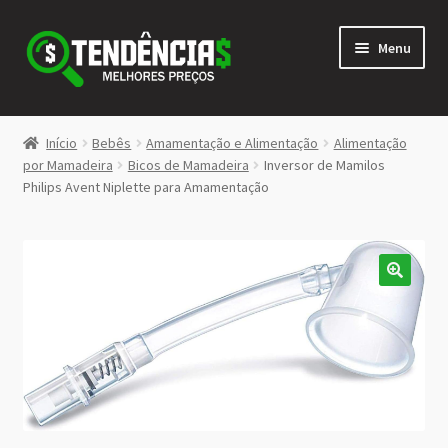
Pular
Pular
Menu
para
para
navegação
o
conteúdo
LOJA
Início
Bebês
Amamentação e Alimentação
Alimentação
Expandi
por Mamadeira
Bicos de Mamadeira
Inversor de Mamilos
<>
Philips Avent Niplette para Amamentação
menu
descen