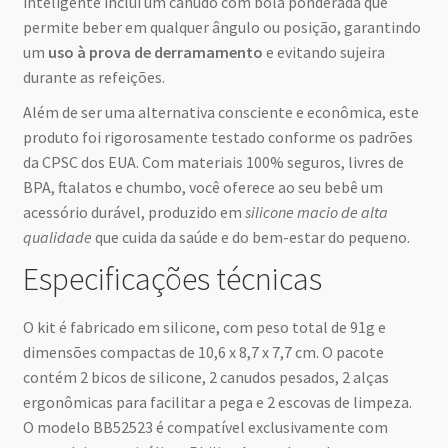
inteligente inclui um canudo com bola ponderada que
permite beber em qualquer ângulo ou posição, garantindo
um
uso à prova de derramamento
e evitando sujeira
durante as refeições.
Além de ser uma alternativa consciente e econômica, este
produto foi rigorosamente testado conforme os padrões
da CPSC dos EUA. Com materiais 100% seguros, livres de
BPA, ftalatos e chumbo, você oferece ao seu bebê um
acessório durável, produzido em
silicone macio de alta
qualidade
que cuida da saúde e do bem-estar do pequeno.
Especificações técnicas
O kit é fabricado em silicone, com peso total de 91g e
dimensões compactas de 10,6 x 8,7 x 7,7 cm. O pacote
contém 2 bicos de silicone, 2 canudos pesados, 2 alças
ergonômicas para facilitar a pega e 2 escovas de limpeza.
O modelo BB52523 é compatível exclusivamente com