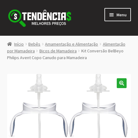
Pular
Pular
Menu
para
para
navegação
o
conteúdo
LOJA
Início
Bebês
Amamentação e Alimentação
Alimentação
Expandi
por Mamadeira
Bicos de Mamadeira
Kit Conversão BelBeyo
<>
Philips Avent Copo Canudo para Mamadeira
menu
descen