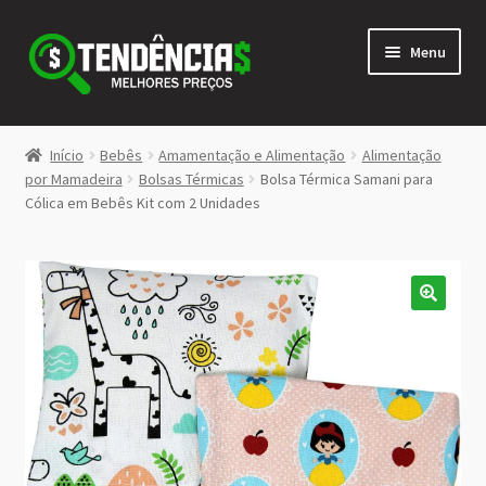
Pular
Pular
Menu
para
para
navegação
o
conteúdo
LOJA
Início
Bebês
Amamentação e Alimentação
Alimentação
Expandi
por Mamadeira
Bolsas Térmicas
Bolsa Térmica Samani para
<>
Cólica em Bebês Kit com 2 Unidades
menu
descen