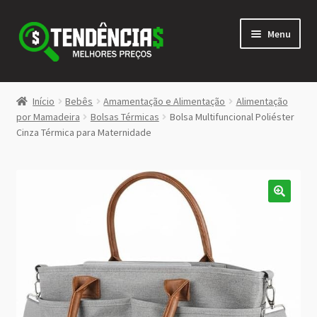
Pular
Pular
Menu
para
para
navegação
o
conteúdo
LOJA
Início
Bebês
Amamentação e Alimentação
Alimentação
Expandi
por Mamadeira
Bolsas Térmicas
Bolsa Multifuncional Poliéster
<>
Cinza Térmica para Maternidade
menu
descen