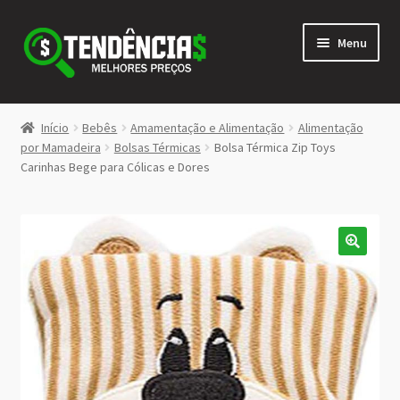
Pular
Pular
Menu
para
para
navegação
o
conteúdo
LOJA
Início
Bebês
Amamentação e Alimentação
Alimentação
Expandi
por Mamadeira
Bolsas Térmicas
Bolsa Térmica Zip Toys
<>
Carinhas Bege para Cólicas e Dores
menu
descen