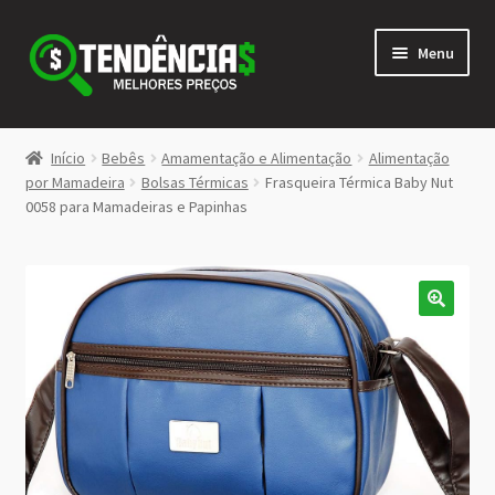
Pular
Pular
Menu
para
para
navegação
o
conteúdo
LOJA
Início
Bebês
Amamentação e Alimentação
Alimentação
Expandi
por Mamadeira
Bolsas Térmicas
Frasqueira Térmica Baby Nut
<>
0058 para Mamadeiras e Papinhas
menu
descen